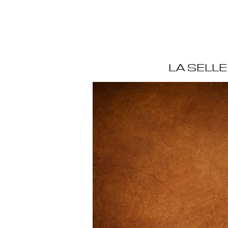
LA SELLE