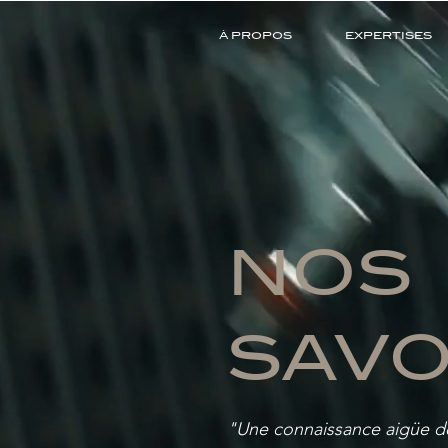
À PROPOS
EXPERTISES
NOS
SAVO
"Une connaissance aigüe de