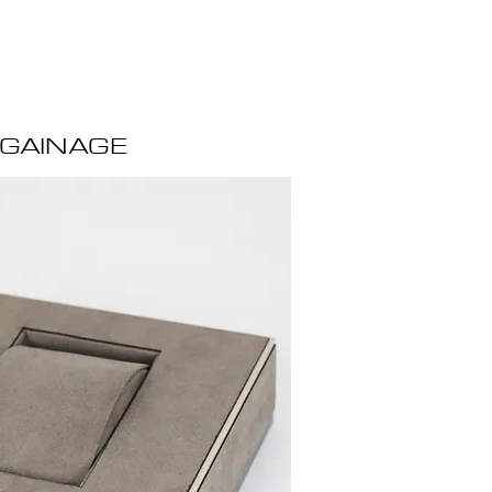
 GAINAGE